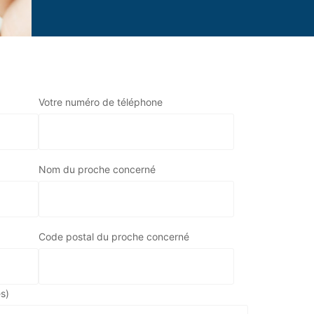
Votre numéro de téléphone
à :
Nom du proche concerné
e de conservation des
 de celles-ci ou une
Code postal du proche concerné
ez du droit de retirer
ssement.
es)
ntrôle.