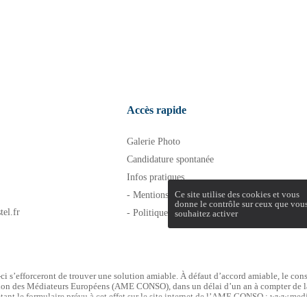
Accès rapide
Galerie Photo
Candidature spontanée
Infos pratiques
Ce site utilise des cookies et vous
- Mentions légales
donne le contrôle sur ceux que vou
tel.fr
- Politique de confidentialité
souhaitez activer
-ci s’efforceront de trouver une solution amiable. À défaut d’accord amiable, le con
tion des Médiateurs Européens (AME CONSO), dans un délai d’un an à compter de la 
étant le formulaire prévu à cet effet sur le site internet de l’AME CONSO : www.m