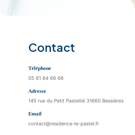
×
Contact
Traitement des donné
Les informations recueil
responsabledetraintem
Téléphone
Pour la finalité suivant
Les destinataires de ce
05 61 84 66 66
données est de un an.
Adresse
Vous bénéficiez d’un dro
limitation du traitement
145 rue du Petit Pastellié 31660 Bessières
Vous pouvez vous oppos
votre consentement à to
Email
contact@residence-le-pastel.fr
Vous avez la possibilité