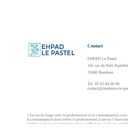
Contact
EHPAD Le Pastel
145 rue du Petit Pastellié
31660 Bessières
Tel. 05 61 84 66 66
contact@residence-le-pas
« En cas de litige entre le professionnel et le consommateur, ceux
la consommation dont relève le professionnel, à savoir l’Associa
médiateur de la consommation devra s’effectuer : • soit en compl
Panneau de gestion des cookies
11 Place Dauphine – 75001 PARIS. »