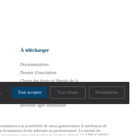
À télécharger
Documentations
Dossier d'inscription
Charte des droits et libertés de la
personne accueillie
Tout accepter
Tout refuser
Personnaliser
s
Charte des droits et libertés de la
personne âgée dépendante
sommateur a la possibilité de saisir gratuitement le médiateur de
réclamation écrite adressée au professionnel. La saisine du
ediationconso-ame.com • soit par courrier adressé à l’AME CONSO,